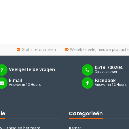
Gratis retourneren
Wekelijks vele, nieuwe producte
0518-700204
Veelgestelde vragen
Direct answer
E-mail
Facebook
Answer in 12 Hours
Answer in 12 Hours
ie
Categorieën
V Fishing en het team
Karper