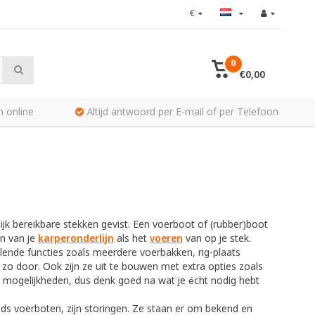
€
0
€0,00
n online
Altijd antwoord per E-mail of per Telefoon
jk bereikbare stekken gevist. Een voerboot of (rubber)boot
en van je
karperonderlijn
als het
voeren
van op je stek.
llende functies zoals meerdere voerbakken, rig-plaats
 zo door. Ook zijn ze uit te bouwen met extra opties zoals
Vele mogelijkheden, dus denk goed na wat je écht nodig hebt
nds voerboten, zijn storingen. Ze staan er om bekend en