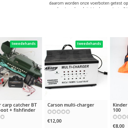
daarom worden onze voerboten getest op s
voerboot en deze krijgt toch een storing? W
Een
rubberboot
kun je ook gebruiken voor
is je veel meer voer kunt meenemen en op
hiervoor zijn extra opties mogelijkheden zo
Een (poleyster)
karperboot
is vooral gema
plekken kunt vissen die je maar kunt bede
tweedehands
tweedehands
te verblijven en heeft vaak een speciale 
beleving aan het karpervissen. Vaak hebbe
r carp catcher BT
Carson multi-charger
Kinder
oot + fishfinder
100
€12,00
€8,00