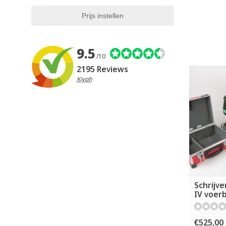
9.5
/10
2195 Reviews
Kiyoh
Schrijve
IV voerb
€525,00