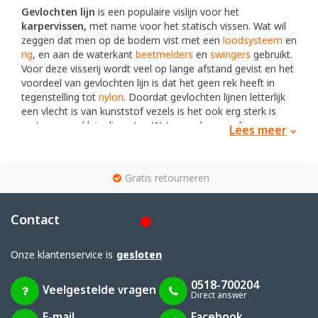
Gevlochten lijn
is een populaire vislijn voor het
karpervissen,
met name voor het statisch vissen. Wat wil
zeggen dat men op de bodem vist met een
loodsysteem
en
rig
, en aan de waterkant
beetmelders
en
swingers
gebruikt.
Voor deze visserij wordt veel op lange afstand gevist en het
voordeel van gevlochten lijn is dat het geen rek heeft in
tegenstelling tot
nylon
. Doordat gevlochten lijnen letterlijk
een vlecht is van kunststof vezels is het ook erg sterk is
met een een klein diameter. Wat voor de gevoelige, maar
Lees meer
vooral sterke karpers goed van pas kan komen bij een
aanbeet. Doordat er geen rek is, is dit ook een gevaar bij de
dril van de karper. Ook wil de karper vaak bij obstakels
g
Gratis retourneren
zwemmen, wat een gevaar is voor gevlochten lijn dat
minder schuurbestendig is. Echter is ook scherp wanneer er
spanning op staat, hierdoor snijdt het makkelijk door
Contact
onderwaterplanten.
Let op; gevlochten lijn kan heel scherp zijn wanneer er
Onze klantenservice is
gesloten
spanning op staat, wat de vis of je eigen vingers kan
snijden.
0518-700204
Veelgestelde vragen
Nog nooit met gevlochten lijn gevist? Probeer het eens,
Direct answer
dan snap je volledig waarom het zo populair is!
E-mail
Facebook