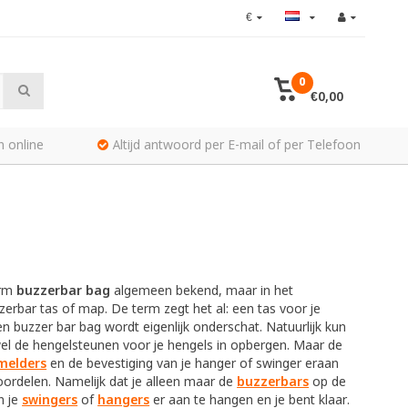
€
0
€0,00
n online
Altijd antwoord per E-mail of per Telefoon
erm
buzzerbar bag
algemeen bekend, maar in het
zzerbar tas of map. De term zegt het al: een tas voor je
n buzzer bar bag wordt eigenlijk onderschat. Natuurlijk kun
fwel de hengelsteunen voor je hengels in opbergen. Maar de
melders
en de bevestiging van je hanger of swinger eraan
oordelen. Namelijk dat je alleen maar de
buzzerbars
op de
n je
swingers
of
hangers
er aan te hangen en je bent klaar.