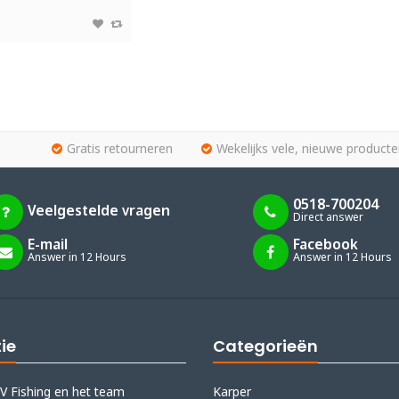
Gratis retourneren
Wekelijks vele, nieuwe producte
0518-700204
Veelgestelde vragen
Direct answer
E-mail
Facebook
Answer in 12 Hours
Answer in 12 Hours
ie
Categorieën
V Fishing en het team
Karper