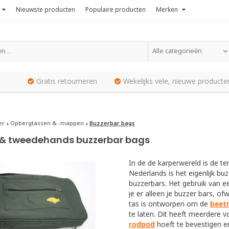
Nieuwste producten
Populaire producten
Merken
Alle categorieën
Gratis retourneren
Wekelijks vele, nieuwe producte
er
Opbergtassen & -mappen
Buzzerbar bags
& tweedehands buzzerbar bags
In de de karperwereld is de t
Nederlands is het eigenlijk bu
buzzerbars. Het gebruik van ee
je er alleen je buzzer bars, o
tas is ontworpen om de
beet
te laten. Dit heeft meerdere v
rodpod
hoeft te bevestigen e