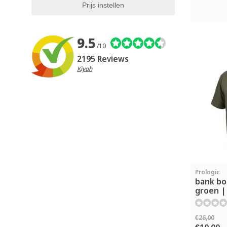
9.5
/10
2195 Reviews
Kiyoh
Prologic
bank bo
groen | 
€26,00