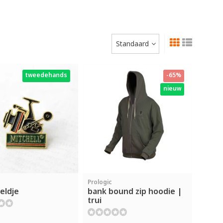
Standaard
tweedehands
-65%
nieuw
Prologic
eldje
bank bound zip hoodie |
trui