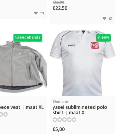
€65,00
€22,50
tweedehands
nieuw
Shimano
eece vest | maat XL
yasei sublimineted polo
shirt | maat XL
€5,00