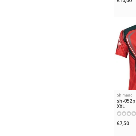
€10,00
Shimano
sh-052p 
XXL
€7,50