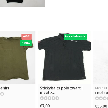
-60%
tweedehands
nieuw
shirt
Stickybaits polo zwart |
Mitchell
maat XL
reel sp
€7,00
€55,00