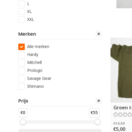
L
XL
XXL
Merken
Alle merken
Hardy
Mitchell
Prologic
Savage Gear
Shimano
Prijs
Groen t-
€0
€55
€12,50
€5,00