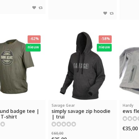
-62%
-58%
nieuw
nieuw
Savage Gear
Hardy
und badge tee |
simply savage zip hoodie
ews fl
T-shirt
| trui
€35,00
€60,00