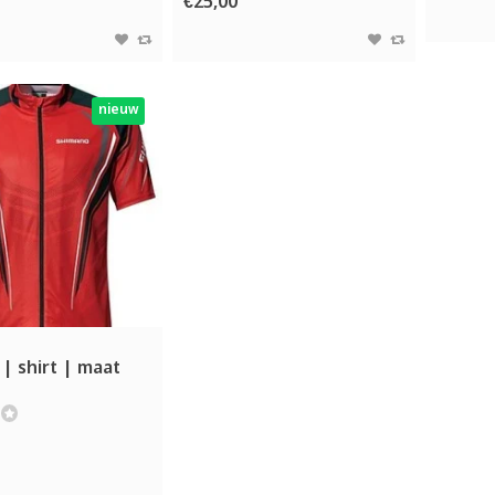
€25,00
nieuw
| shirt | maat