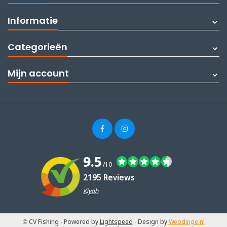
Informatie
Categorieën
Mijn account
9.5
/10
2195 Reviews
Kiyoh
© CV Fishing
- Powered by
Lightspeed
- Design by
Webdinge.nl