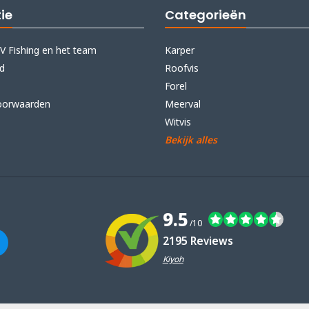
ie
Categorieën
V Fishing en het team
Karper
id
Roofvis
Forel
oorwaarden
Meerval
Witvis
Bekijk alles
9.5
/10
2195 Reviews
Kiyoh