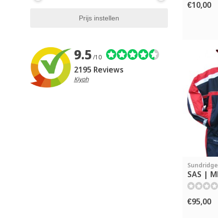
€10,00
9.5
/10
2195 Reviews
Kiyoh
Sundridge
SAS | MK
€95,00