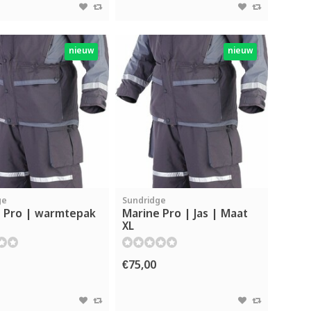
nieuw
nieuw
ge
Sundridge
 Pro | warmtepak
Marine Pro | Jas | Maat
XL
€75,00