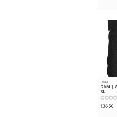
DAM
DAM | W
XL
€36,50