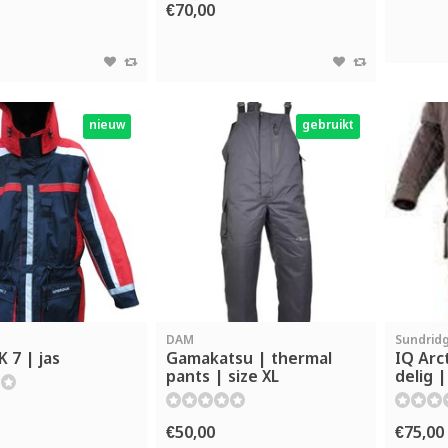
€70,00
nieuw
gebruikt
DAM
Sundrid
 7 | jas
Gamakatsu | thermal
IQ Arc
pants | size XL
delig 
€50,00
€75,00