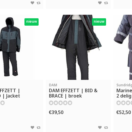
nieuw
nieuw
DAM
Sundrid
FFZETT |
DAM EFFZETT | BID &
Marine
| Jacket
BRACE | broek
2 delig
€39,50
€52,50