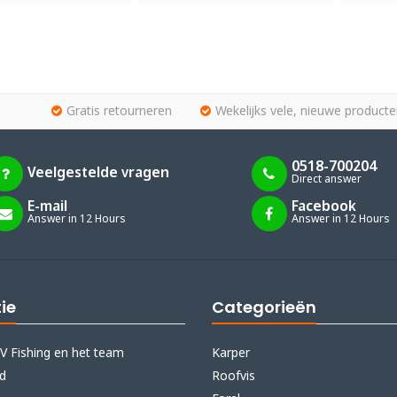
Gratis retourneren
Wekelijks vele, nieuwe producte
0518-700204
Veelgestelde vragen
Direct answer
E-mail
Facebook
Answer in 12 Hours
Answer in 12 Hours
ie
Categorieën
V Fishing en het team
Karper
id
Roofvis