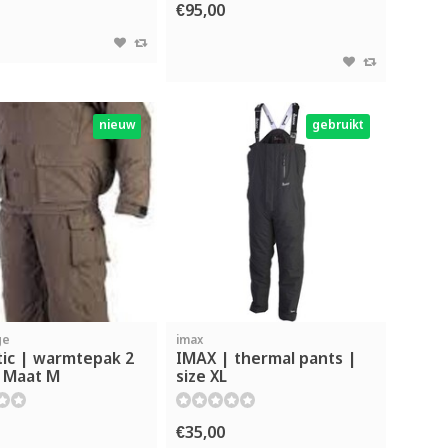
€95,00
nieuw
gebruikt
ge
imax
tic | warmtepak 2
IMAX | thermal pants |
| Maat M
size XL
€35,00