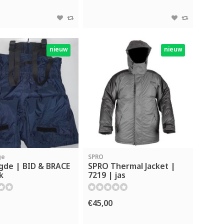
nieuw
nieuw
ge
SPRO
gde | BID & BRACE
SPRO Thermal Jacket |
k
7219 | jas
€45,00