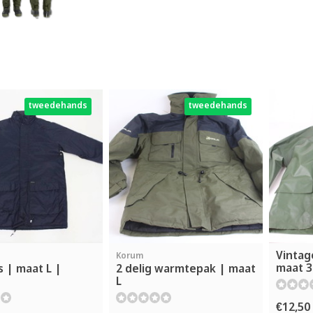
tweedehands
tweedehands
Vintage
Korum
maat 3
s | maat L |
2 delig warmtepak | maat
L
€12,50