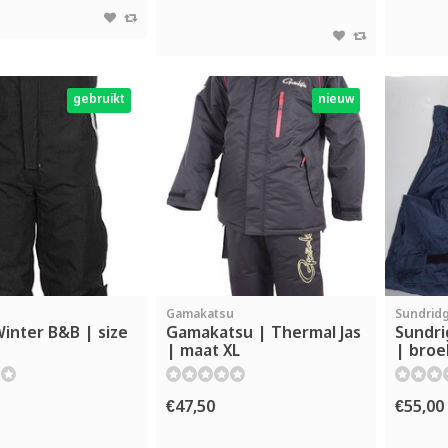
gebruikt
nieuw
Gamakatsu
Sundrid
inter B&B | size
Gamakatsu | Thermal Jas
Sundri
| maat XL
| broe
€47,50
€55,00