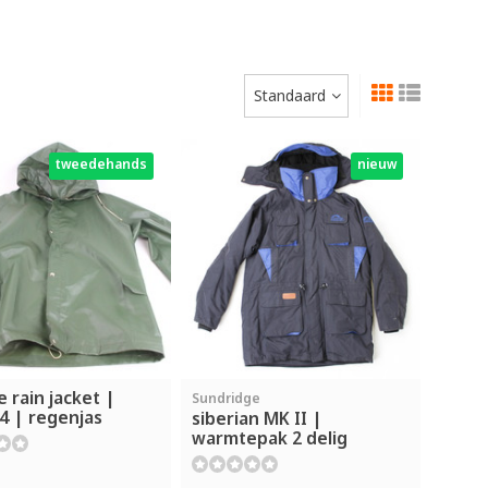
Standaard
tweedehands
nieuw
 rain jacket |
Sundridge
4 | regenjas
siberian MK II |
warmtepak 2 delig