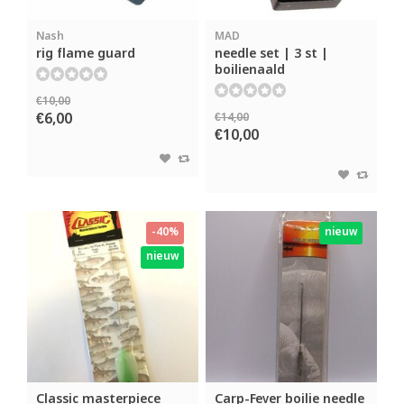
Nash
MAD
rig flame guard
needle set | 3 st |
boilienaald
€10,00
€6,00
€14,00
€10,00
-40%
nieuw
nieuw
Classic masterpiece
Carp-Fever boilie needle