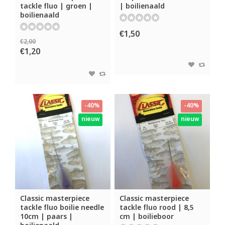
tackle fluo | groen |
| boilienaald
boilienaald
€1,50
€2,00
€1,20
-40%
-40%
nieuw
nieuw
Classic masterpiece
Classic masterpiece
tackle fluo boilie needle
tackle fluo rood | 8,5
10cm | paars |
cm | boilieboor