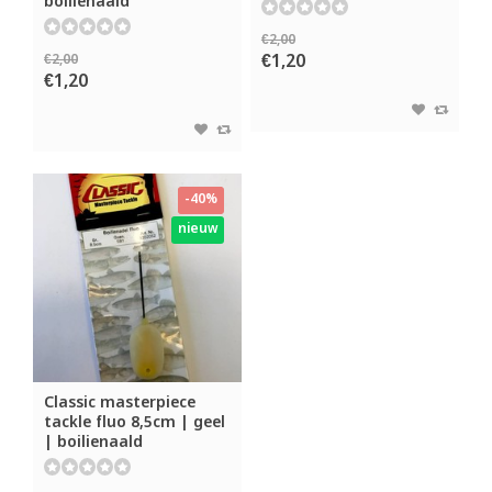
boilienaald
€2,00
€1,20
€2,00
€1,20
-40%
nieuw
Classic masterpiece
tackle fluo 8,5cm | geel
| boilienaald