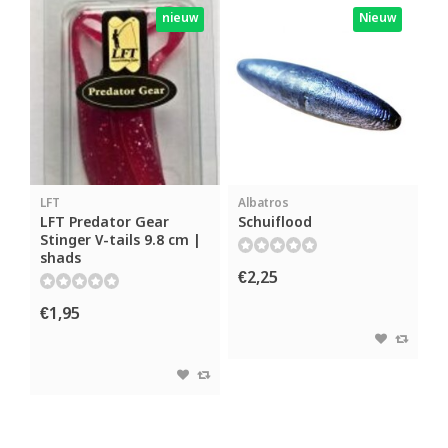
nieuw
Nieuw
LFT
Albatros
LFT Predator Gear
Schuiflood
Stinger V-tails 9.8 cm |
shads
€2,25
€1,95