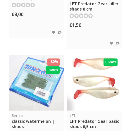
LFT Predator Gear killer
shads 8 cm
€8,00
€1,50
-80%
nieuw
nieuw
Sin-zo
LFT
classic watermelon |
LFT Predator Gear basic
shads
shads 6,5 cm