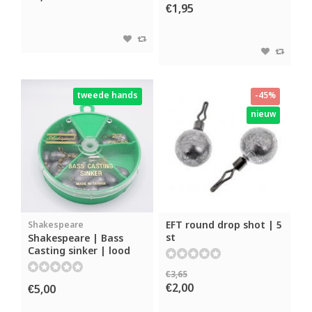
€1,95
tweede hands
-45%
nieuw
EFT round drop shot | 5
Shakespeare
st
Shakespeare | Bass
Casting sinker | lood
€3,65
€2,00
€5,00