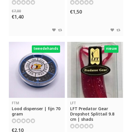
€7,00
€1,50
€1,40
tweedehands
nieuw
FTM
LFT
Lood dispenser | fijn 70
LFT Predator Gear
gram
Dropshot Splittail 9.8
cm | shads
€2,10