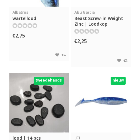
Albatros
Abu Garcia
wartellood
Beast Screw-in Weight
Zinc | Loodkop
€2,75
€2,25
tweedehands
nieuw
lood | 14 pcs
LFT