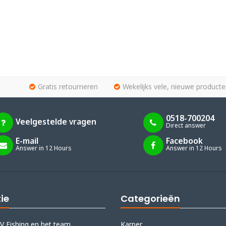
Gratis retourneren
Wekelijks vele, nieuwe producte
0518-700204
Veelgestelde vragen
Direct answer
E-mail
Facebook
Answer in 12 Hours
Answer in 12 Hours
ie
Categorieën
V Fishing en het team
Karper