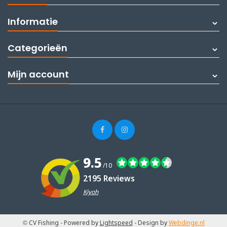
Informatie
Categorieën
Mijn account
9.5
/10
2195 Reviews
Kiyoh
© CV Fishing
- Powered by
Lightspeed
- Design by
Webdinge.nl