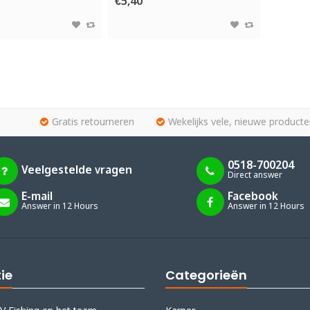
€5,40
Gratis retourneren
Wekelijks vele, nieuwe producte
0518-700204
Veelgestelde vragen
Direct answer
E-mail
Facebook
Answer in 12 Hours
Answer in 12 Hours
ie
Categorieën