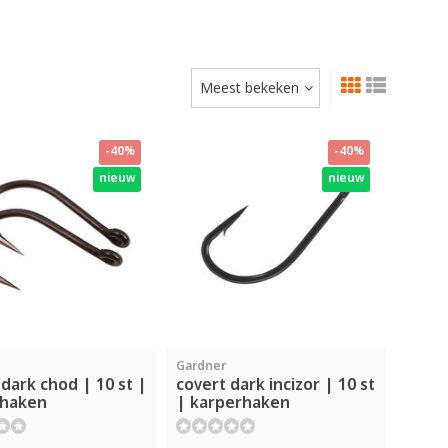
Meest bekeken
-40%
-40%
nieuw
nieuw
Gardner
 dark chod | 10 st |
covert dark incizor | 10 st
rhaken
| karperhaken