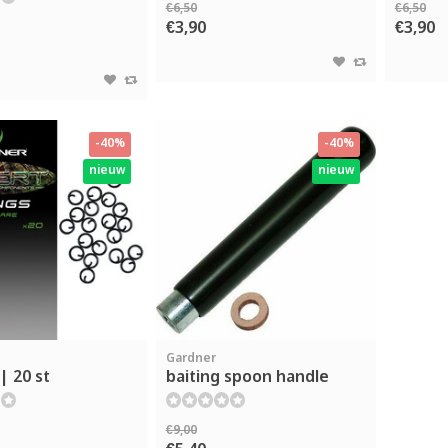
€6,50
€6,50
€3,90
€3,90
-40%
-40%
nieuw
nieuw
Gardner
| 20 st
baiting spoon handle
€9,00