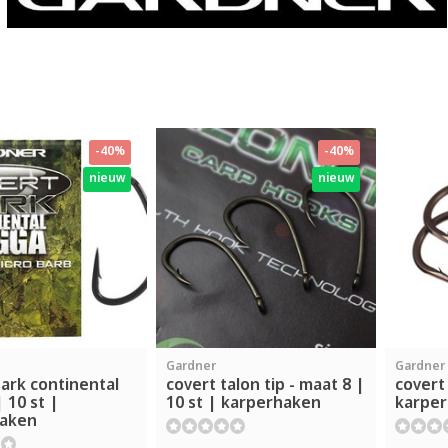
-40%
-40%
nieuw
nieuw
Gardner
Gardner
ark continental
covert talon tip - maat 8 |
covert
 10 st |
10 st | karperhaken
karpe
haken