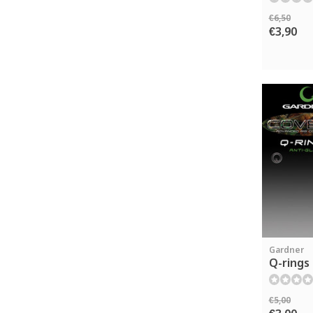
€6,50
€3,90
Gardner
Q-rings 
€5,00