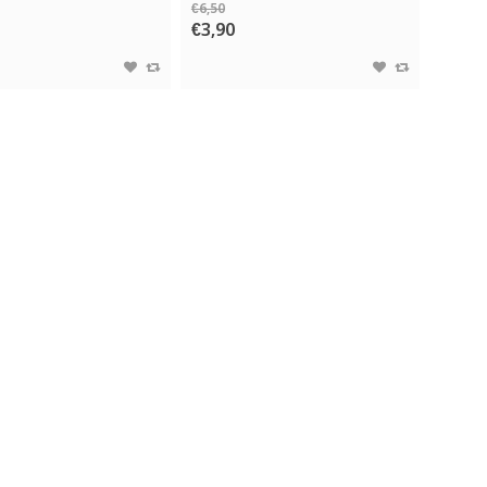
€6,50
€3,90