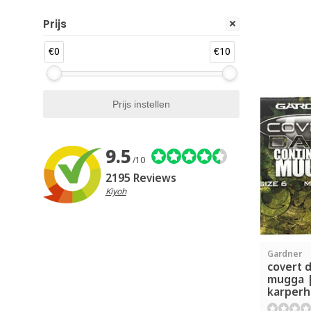
Prijs
€0
€10
9.5
/10
2195 Reviews
Kiyoh
Gardner
covert d
mugga |
karper