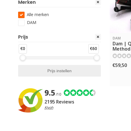
Merken
Alle merken
DAM
Prijs
DAM
Dam | Q
€0
€60
Method|
€59,50
9.5
/10
2195 Reviews
Kiyoh