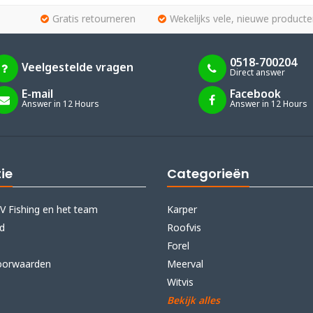
Gratis retourneren
Wekelijks vele, nieuwe producte
0518-700204
Veelgestelde vragen
Direct answer
E-mail
Facebook
Answer in 12 Hours
Answer in 12 Hours
ie
Categorieën
V Fishing en het team
Karper
id
Roofvis
Forel
oorwaarden
Meerval
Witvis
Bekijk alles