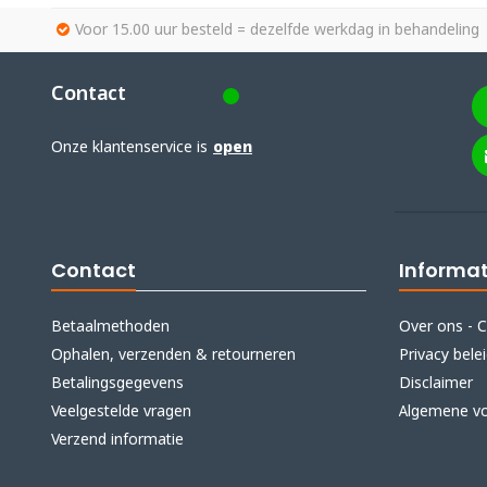
Voor 15.00 uur besteld = dezelfde werkdag in behandeling
Contact
Onze klantenservice is
open
Contact
Informat
Betaalmethoden
Over ons - C
Ophalen, verzenden & retourneren
Privacy bele
Betalingsgegevens
Disclaimer
Veelgestelde vragen
Algemene v
Verzend informatie