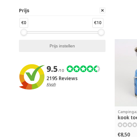
Prijs
€0
€10
9.5
/10
2195 Reviews
Kiyoh
Campinga
kook toe
€8,50