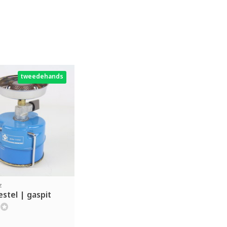
tweedehands
z
stel | gaspit