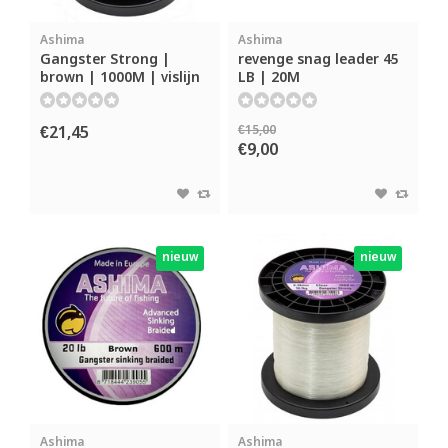
Ashima
Ashima
Gangster Strong |
revenge snag leader 45
brown | 1000M | vislijn
LB | 20M
€21,45
€15,00
€9,00
nieuw
nieuw
Ashima
Ashima