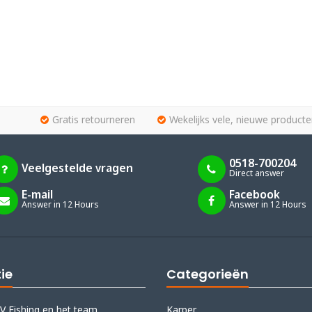
Gratis retourneren
Wekelijks vele, nieuwe producte
0518-700204
Veelgestelde vragen
Direct answer
E-mail
Facebook
Answer in 12 Hours
Answer in 12 Hours
ie
Categorieën
V Fishing en het team
Karper