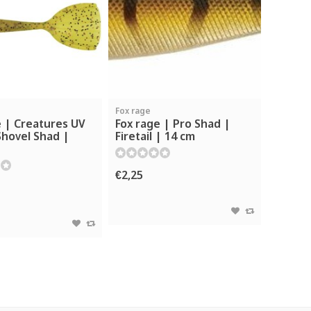
Fox rage
e | Creatures UV
Fox rage | Pro Shad |
Shovel Shad |
Firetail | 14 cm
€2,25