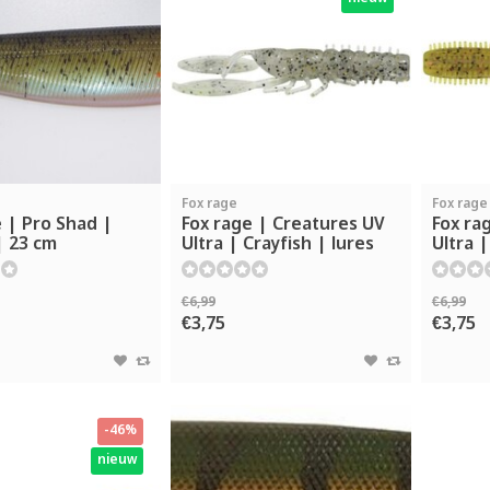
Fox rage
Fox rage
 | Pro Shad |
Fox rage | Creatures UV
Fox ra
 | 23 cm
Ultra | Crayfish | lures
Ultra |
€6,99
€6,99
€3,75
€3,75
-46%
nieuw