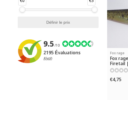
€0
€5
9.5
/10
2195 Évaluations
Fox rage
Fox rage
Kiyoh
Firetail
€4,75