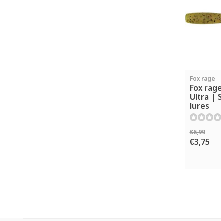
Fox rage
Fox rag
Ultra | 
lures
€6,99
€3,75