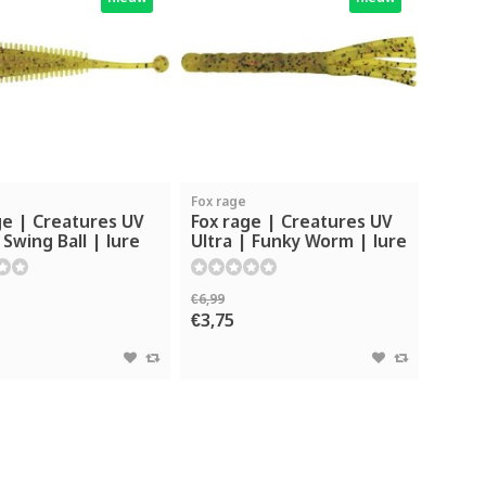
Fox rage
ge | Creatures UV
Fox rage | Creatures UV
 Swing Ball | lure
Ultra | Funky Worm | lure
€6,99
€3,75