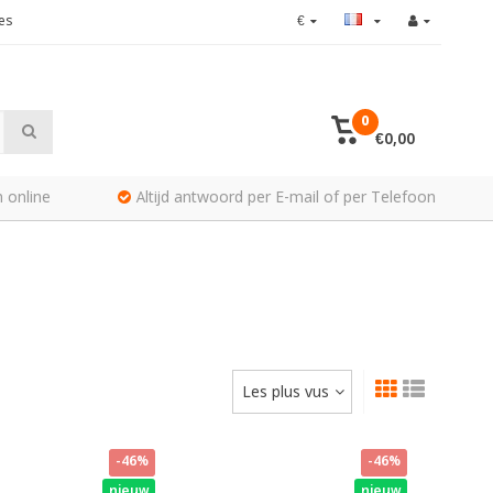
es
€
0
€0,00
 online
Altijd antwoord per E-mail of per Telefoon
Les plus vus
-46%
-46%
nieuw
nieuw