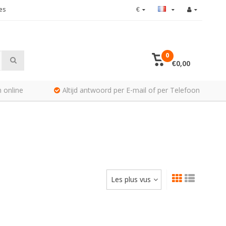
es
€
0
€0,00
 online
Altijd antwoord per E-mail of per Telefoon
Les plus vus