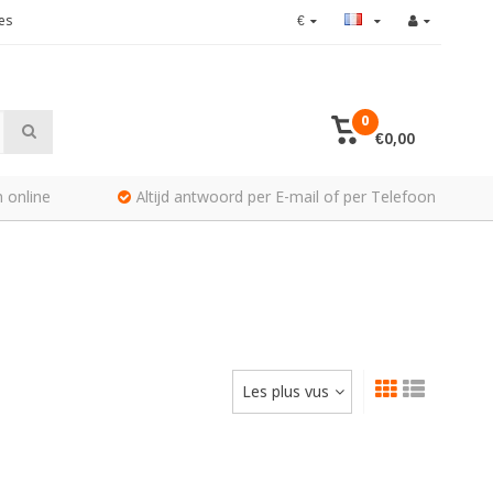
es
€
0
€0,00
 online
Altijd antwoord per E-mail of per Telefoon
Les plus vus