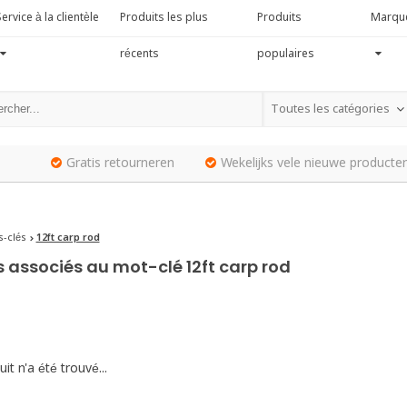
ervice à la clientèle
Produits les plus
Produits
Marqu
récents
populaires
Toutes les catégories
Gratis retourneren
Wekelijks vele nieuwe producten
-clés
12ft carp rod
s associés au mot-clé 12ft carp rod
it n'a été trouvé...