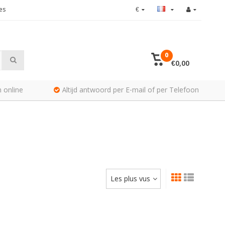
es
€
0
€0,00
 online
Altijd antwoord per E-mail of per Telefoon
Les plus vus