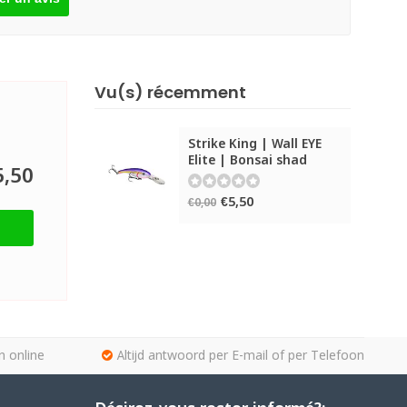
Vu(s) récemment
Strike King | Wall EYE
Elite | Bonsai shad
5,50
€5,50
€0,00
n online
Altijd antwoord per E-mail of per Telefoon