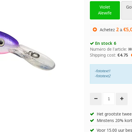
Violet
Go
Alewife
2
€5,
Achetez
à
En stock
6
Numéro de l'article:
H
Shipping cost:
€4.75
-fototext1
-fototext2
Het grootste twee
Minstens 20% kort
Voor 15.00 uur bes