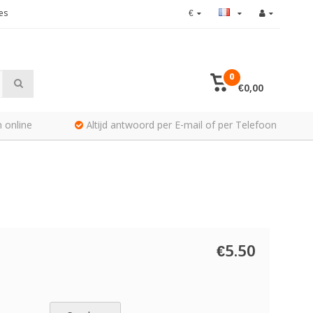
es
€
0
€0,00
 online
Altijd antwoord per E-mail of per Telefoon
€5.50
Nie