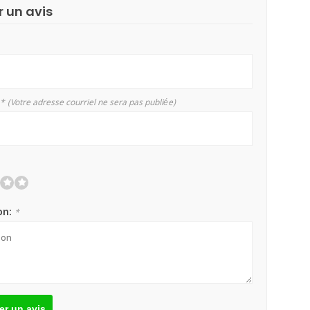
r un avis
*
(Votre adresse courriel ne sera pas publiée)
on:
*
er un avis