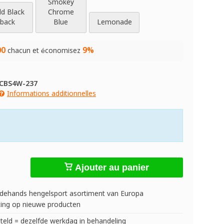
Smokey
ld Black
Chrome
back
Blue
Lemonade
00
9%
chacun et économisez
CBS4W-237
Informations additionnelles
Ajouter au panier
dehands hengelsport asortiment van Europa
ing op nieuwe producten
teld = dezelfde werkdag in behandeling