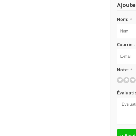
Ajoute
Nom:
*
Courriel:
Note:
*
Évaluati
Ajout