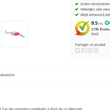
Gratis retourneren
Wekelijks vele nie
Altijd antwoord pe
9.5
/10
2195 Évalu
Kiyoh
Partager ce produit
aluations
 l'un des premiers crankbaits à doré de ce fabricant.