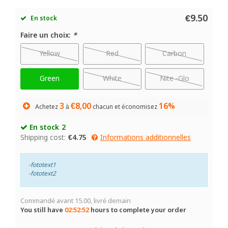
€9.50
En stock
Faire un choix:
*
Yellow
Red
Carbon
Green
White
Nite -Glo
3
€8,00
16%
Achetez
à
chacun et économisez
En stock
2
Shipping cost:
€4.75
Informations additionnelles
-fototext1
-fototext2
Commandé avant 15.00, livré demain
You still have
02:52:52
hours to complete your order