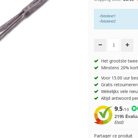
-fototext1
-fototext2
Het grootste twee
Minstens 20% kort
Voor 15.00 uur bes
Gratis retourneren
Wekelijks vele nie
Altijd antwoord pe
9.5
/10
2195 Évalu
Kiyoh
Partager ce produit