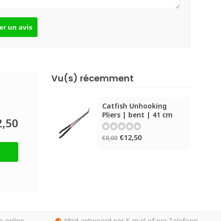
er un avis
Vu(s) récemment
Catfish Unhooking
Pliers | bent | 41 cm
2,50
€12,50
€0,00