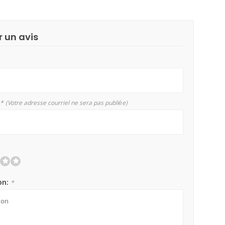
r un avis
*
(Votre adresse courriel ne sera pas publiée)
on:
*