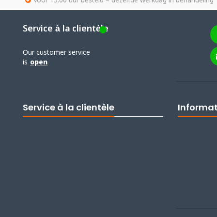
Voor 15.00 uur besteld = dezelfde werkdag in behandeling
Service à la clientèle
Our customer service
is
open
Service à la clientèle
Informa