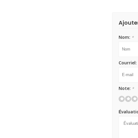
Ajoute
Nom:
*
Courriel:
Note:
*
Évaluati