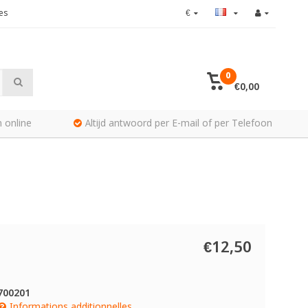
es
€
0
€0,00
 online
Altijd antwoord per E-mail of per Telefoon
€12,50
700201
Informations additionnelles