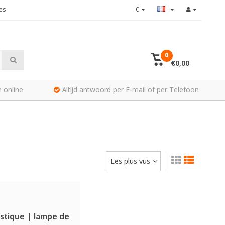
es
€
0
€0,00
 online
Altijd antwoord per E-mail of per Telefoon
Les plus vus
stique | lampe de