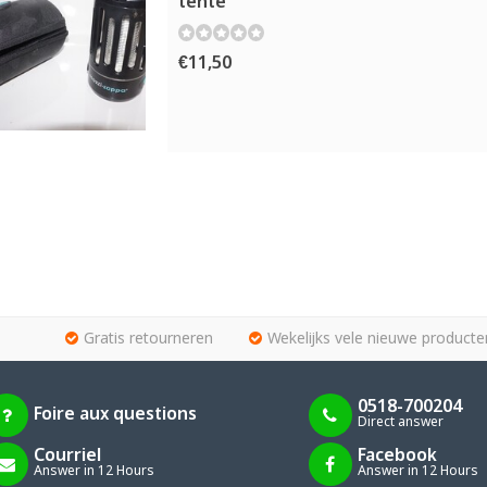
tente
€11,50
Gratis retourneren
Wekelijks vele nieuwe producte
0518-700204
Foire aux questions
Direct answer
Courriel
Facebook
Answer in 12 Hours
Answer in 12 Hours