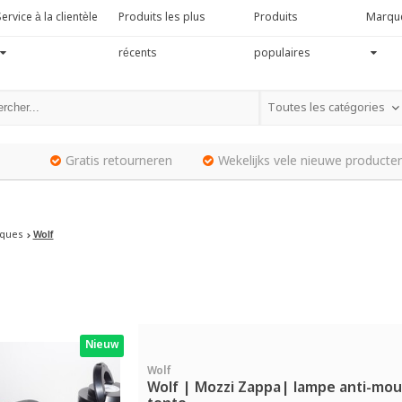
ervice à la clientèle
Produits les plus
Produits
Marqu
récents
populaires
Toutes les catégories
Gratis retourneren
Wekelijks vele nieuwe producten
ques
Wolf
Nieuw
Wolf
Wolf | Mozzi Zappa| lampe anti-mou