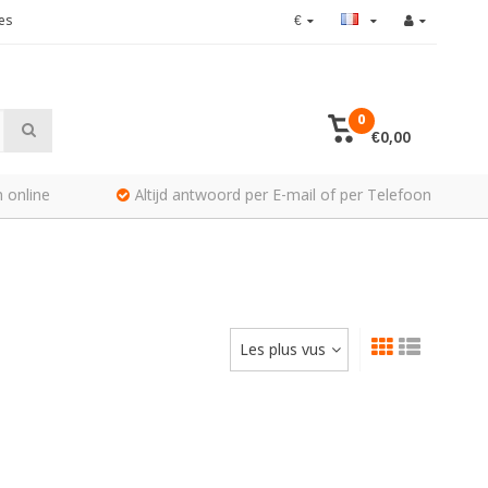
es
€
0
€0,00
 online
Altijd antwoord per E-mail of per Telefoon
Les plus vus