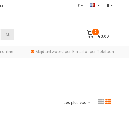
es
€
0
€0,00
 online
Altijd antwoord per E-mail of per Telefoon
Les plus vus