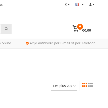
es
€
0
€0,00
 online
Altijd antwoord per E-mail of per Telefoon
Les plus vus