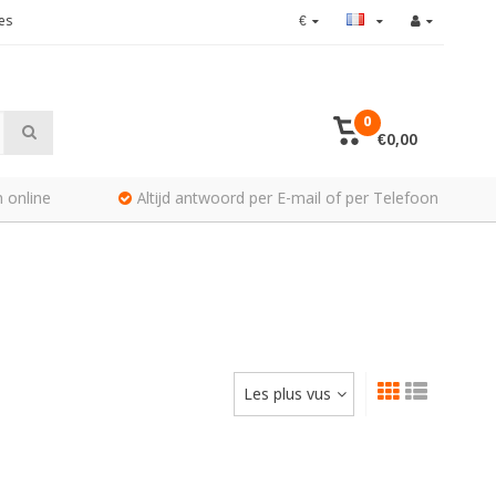
es
€
0
€0,00
 online
Altijd antwoord per E-mail of per Telefoon
Les plus vus