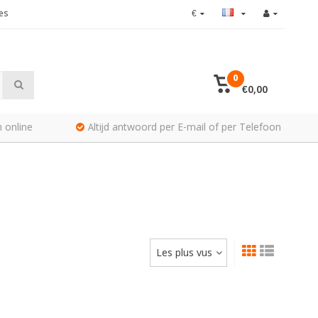
es
€
0
€0,00
 online
Altijd antwoord per E-mail of per Telefoon
Les plus vus