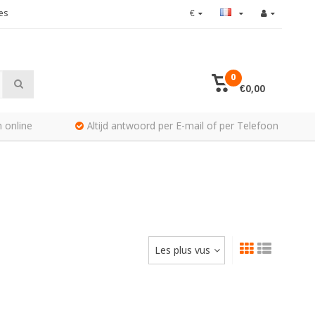
es
€
0
€0,00
 online
Altijd antwoord per E-mail of per Telefoon
Les plus vus