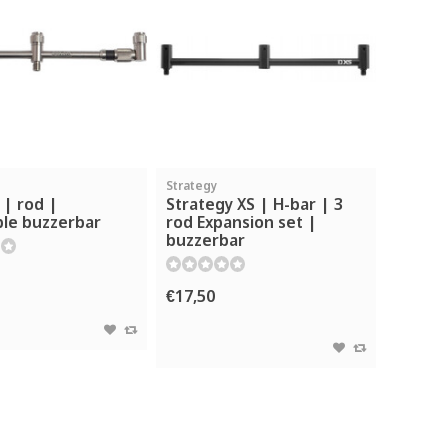
Strategy
 | rod |
Strategy XS | H-bar | 3
ble buzzerbar
rod Expansion set |
buzzerbar
€17,50