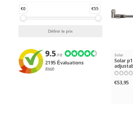
€0
€55
9.5
/10
Solar
Solar p1
2195 Évaluations
adjusta
Kiyoh
€53,95