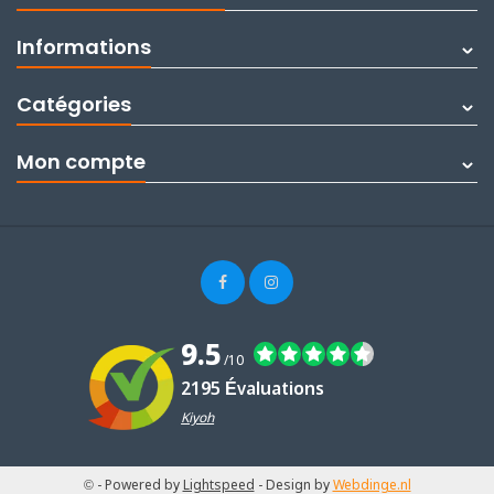
Informations
Catégories
Mon compte
9.5
/10
2195 Évaluations
Kiyoh
©
- Powered by
Lightspeed
- Design by
Webdinge.nl