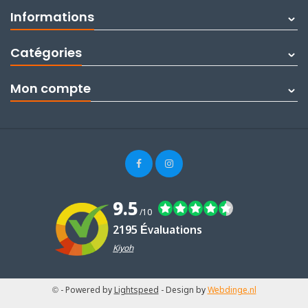
Informations
Catégories
Mon compte
9.5
/10
2195 Évaluations
Kiyoh
©
- Powered by
Lightspeed
- Design by
Webdinge.nl